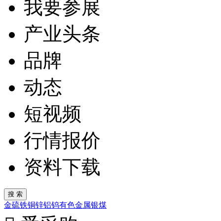
我要参展
产业头条
品牌
动态
短视频
行情报价
资料下载
金
硫
铁
铜
锌
铝
钨
有色金属
银
煤