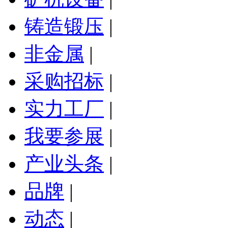
铸造锻压
|
非金属
|
采购招标
|
实力工厂
|
我要参展
|
产业头条
|
品牌
|
动态
|