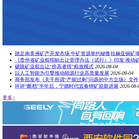
踏足南美洲矿产开发市场 中矿资源签约秘鲁拉赫亚铜矿
《贵州省矿业权招标出让管理办法（试行）》印发 推动
破除矿业权出让“价高者得”粗放模式
2026-08-04
以人工智能为引擎推动能源行业高质量发展
2026-08-04
商务部发布《关于所谓“产能过剩”问题的中方立场》文件
环评“断档”半年后，宁德时代宜春锂矿迎新进展
2026-08-
更多>