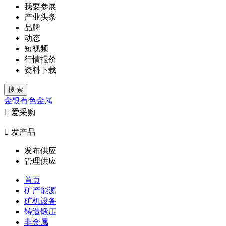
我要参展
产业头条
品牌
动态
短视频
行情报价
资料下载
金
银
有色金属

爱采购

发产品
发布供应
管理供应
首页
矿产能源
矿机设备
铸造锻压
非金属