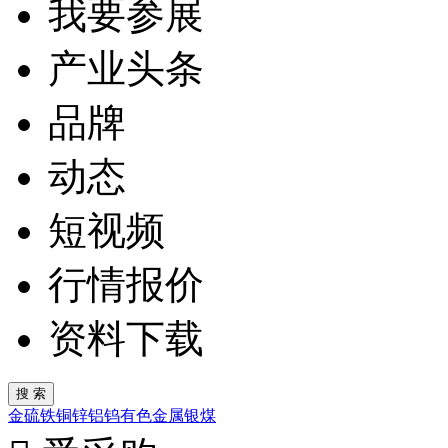
我要参展
产业头条
品牌
动态
短视频
行情报价
资料下载
金
硫
铁
铜
锌
铝
钨
有色金属
银
煤