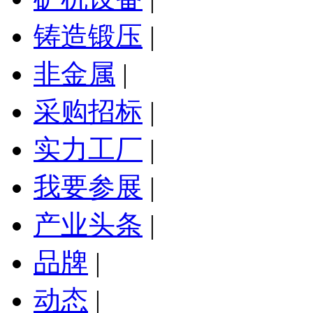
铸造锻压
|
非金属
|
采购招标
|
实力工厂
|
我要参展
|
产业头条
|
品牌
|
动态
|