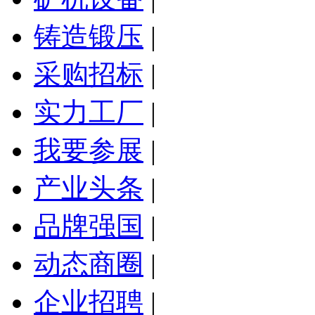
铸造锻压
|
采购招标
|
实力工厂
|
我要参展
|
产业头条
|
品牌强国
|
动态商圈
|
企业招聘
|