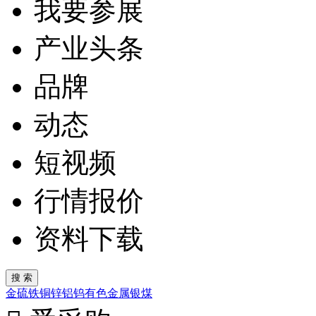
我要参展
产业头条
品牌
动态
短视频
行情报价
资料下载
金
硫
铁
铜
锌
铝
钨
有色金属
银
煤