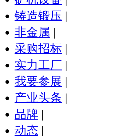
铸造锻压
|
非金属
|
采购招标
|
实力工厂
|
我要参展
|
产业头条
|
品牌
|
动态
|