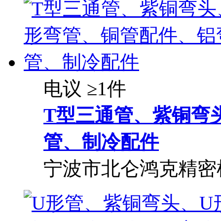
电议
≥1件
T型三通管、紫铜弯
管、制冷配件
宁波市北仑鸿克精密