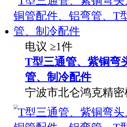
电议
≥1件
T型三通管、紫铜弯
管、制冷配件
宁波市北仑鸿克精密