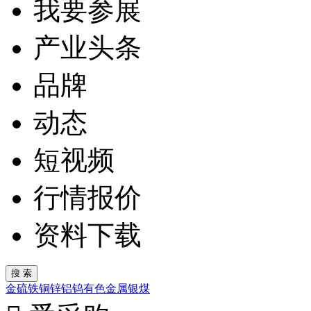
我要参展
产业头条
品牌
动态
短视频
行情报价
资料下载
金
硫
铁
铜
锌
铝
钨
有色金属
银
煤