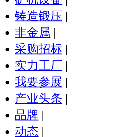
铸造锻压
|
非金属
|
采购招标
|
实力工厂
|
我要参展
|
产业头条
|
品牌
|
动态
|