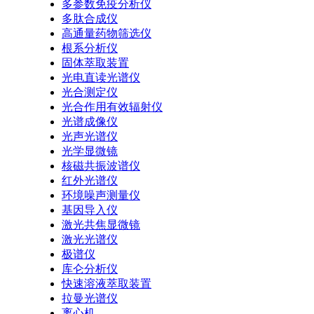
多参数免疫分析仪
多肽合成仪
高通量药物筛选仪
根系分析仪
固体萃取装置
光电直读光谱仪
光合测定仪
光合作用有效辐射仪
光谱成像仪
光声光谱仪
光学显微镜
核磁共振波谱仪
红外光谱仪
环境噪声测量仪
基因导入仪
激光共焦显微镜
激光光谱仪
极谱仪
库仑分析仪
快速溶液萃取装置
拉曼光谱仪
离心机