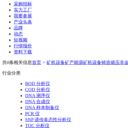
采购招标
实力工厂
我要参展
产业头条
品牌
动态
短视频
行情报价
资料下载
共
0
条相关信息
首页
>
矿机设备
矿产能源
矿机设备
铸造锻压
非
行业分类
BOD 分析仪
COD 分析仪
DNA 测序仪
DNA 合成仪
DNA 样本制备仪
PCR 仪
SNP 遗传多态性分析仪
TOC 分析仪