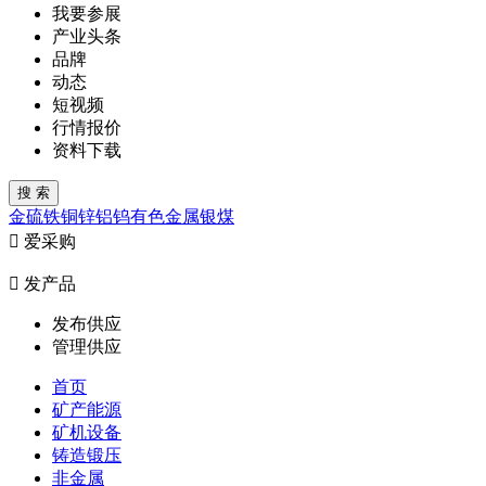
我要参展
产业头条
品牌
动态
短视频
行情报价
资料下载
金
硫
铁
铜
锌
铝
钨
有色金属
银
煤

爱采购

发产品
发布供应
管理供应
首页
矿产能源
矿机设备
铸造锻压
非金属