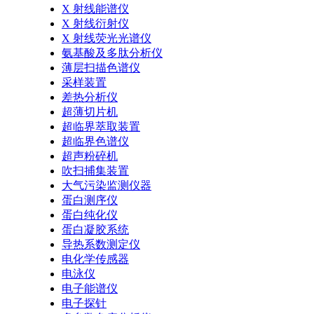
X 射线能谱仪
X 射线衍射仪
X 射线荧光光谱仪
氨基酸及多肽分析仪
薄层扫描色谱仪
采样装置
差热分析仪
超薄切片机
超临界萃取装置
超临界色谱仪
超声粉碎机
吹扫捕集装置
大气污染监测仪器
蛋白测序仪
蛋白纯化仪
蛋白凝胶系统
导热系数测定仪
电化学传感器
电泳仪
电子能谱仪
电子探针