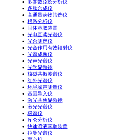
多参数免疫分析仪
多肽合成仪
高通量药物筛选仪
根系分析仪
固体萃取装置
光电直读光谱仪
光合测定仪
光合作用有效辐射仪
光谱成像仪
光声光谱仪
光学显微镜
核磁共振波谱仪
红外光谱仪
环境噪声测量仪
基因导入仪
激光共焦显微镜
激光光谱仪
极谱仪
库仑分析仪
快速溶液萃取装置
拉曼光谱仪
离心机