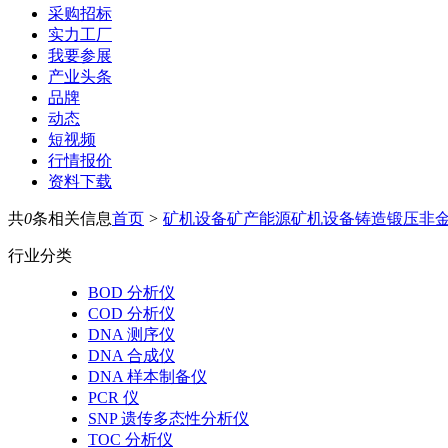
采购招标
实力工厂
我要参展
产业头条
品牌
动态
短视频
行情报价
资料下载
共
0
条相关信息
首页
>
矿机设备
矿产能源
矿机设备
铸造锻压
非
行业分类
BOD 分析仪
COD 分析仪
DNA 测序仪
DNA 合成仪
DNA 样本制备仪
PCR 仪
SNP 遗传多态性分析仪
TOC 分析仪