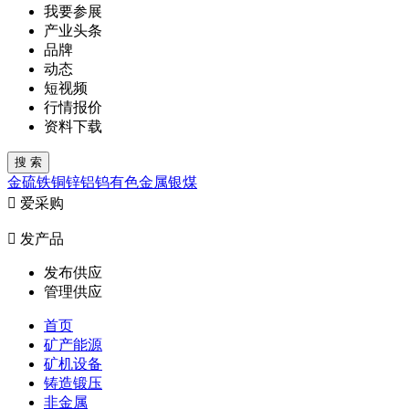
我要参展
产业头条
品牌
动态
短视频
行情报价
资料下载
金
硫
铁
铜
锌
铝
钨
有色金属
银
煤

爱采购

发产品
发布供应
管理供应
首页
矿产能源
矿机设备
铸造锻压
非金属