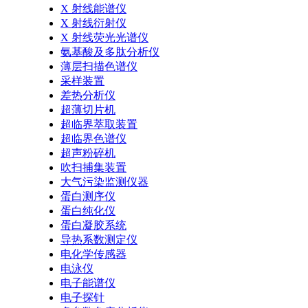
X 射线能谱仪
X 射线衍射仪
X 射线荧光光谱仪
氨基酸及多肽分析仪
薄层扫描色谱仪
采样装置
差热分析仪
超薄切片机
超临界萃取装置
超临界色谱仪
超声粉碎机
吹扫捕集装置
大气污染监测仪器
蛋白测序仪
蛋白纯化仪
蛋白凝胶系统
导热系数测定仪
电化学传感器
电泳仪
电子能谱仪
电子探针