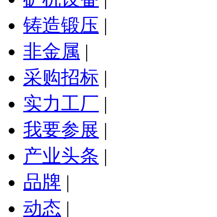
铸造锻压
|
非金属
|
采购招标
|
实力工厂
|
我要参展
|
产业头条
|
品牌
|
动态
|