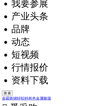
我要参展
产业头条
品牌
动态
短视频
行情报价
资料下载
金
硫
铁
铜
锌
铝
钨
有色金属
银
煤