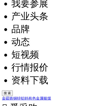
我要参展
产业头条
品牌
动态
短视频
行情报价
资料下载
金
硫
铁
铜
锌
铝
钨
有色金属
银
煤