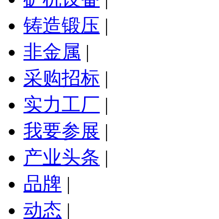
铸造锻压
|
非金属
|
采购招标
|
实力工厂
|
我要参展
|
产业头条
|
品牌
|
动态
|