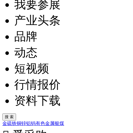
我要参展
产业头条
品牌
动态
短视频
行情报价
资料下载
金
硫
铁
铜
锌
铝
钨
有色金属
银
煤