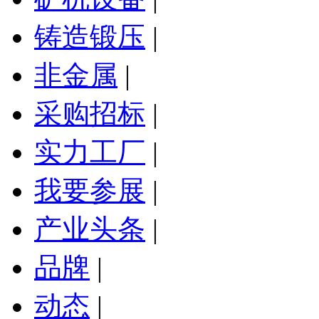
铸造锻压
|
非金属
|
采购招标
|
实力工厂
|
我要参展
|
产业头条
|
品牌
|
动态
|