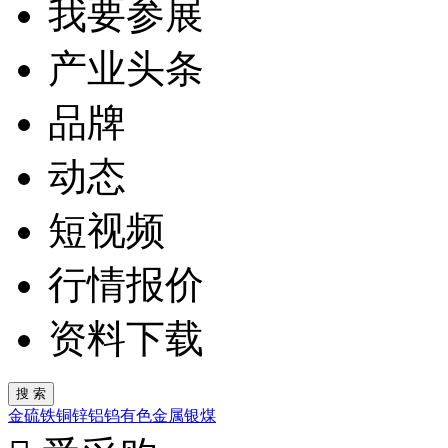
我要参展
产业头条
品牌
动态
短视频
行情报价
资料下载
金
硫
铁
铜
锌
铝
钨
有色金属
银
煤