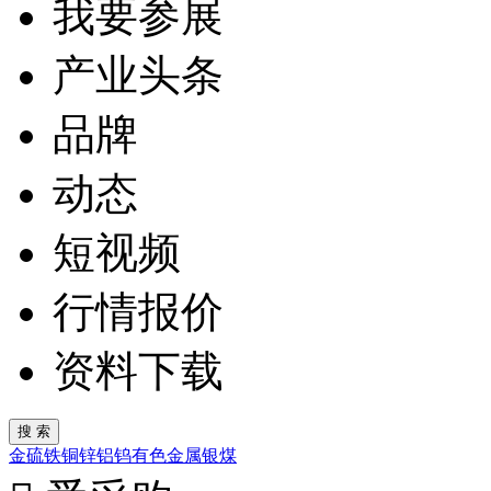
我要参展
产业头条
品牌
动态
短视频
行情报价
资料下载
金
硫
铁
铜
锌
铝
钨
有色金属
银
煤