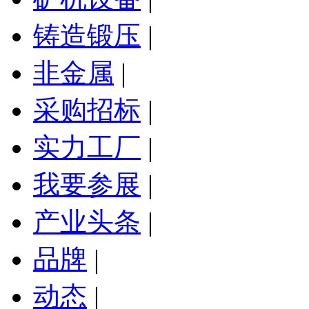
铸造锻压
|
非金属
|
采购招标
|
实力工厂
|
我要参展
|
产业头条
|
品牌
|
动态
|