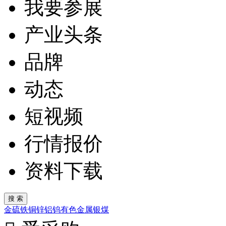
我要参展
产业头条
品牌
动态
短视频
行情报价
资料下载
金
硫
铁
铜
锌
铝
钨
有色金属
银
煤