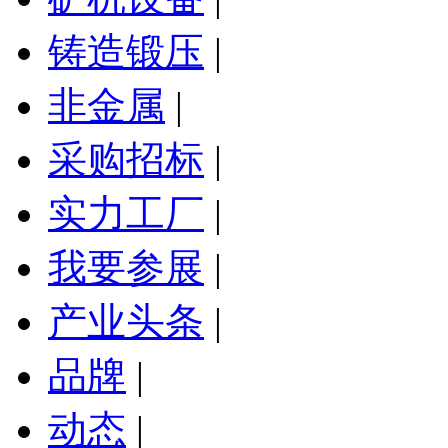
铸造锻压
|
非金属
|
采购招标
|
实力工厂
|
我要参展
|
产业头条
|
品牌
|
动态
|