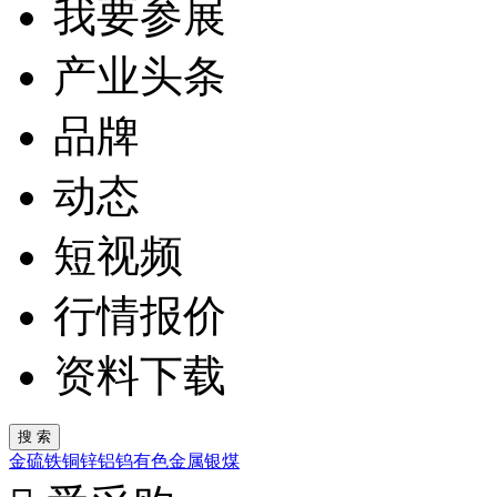
我要参展
产业头条
品牌
动态
短视频
行情报价
资料下载
金
硫
铁
铜
锌
铝
钨
有色金属
银
煤