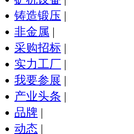
铸造锻压
|
非金属
|
采购招标
|
实力工厂
|
我要参展
|
产业头条
|
品牌
|
动态
|