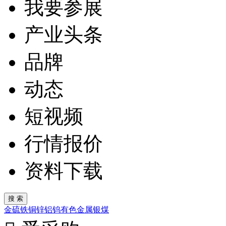
我要参展
产业头条
品牌
动态
短视频
行情报价
资料下载
金
硫
铁
铜
锌
铝
钨
有色金属
银
煤