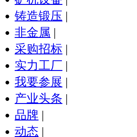
铸造锻压
|
非金属
|
采购招标
|
实力工厂
|
我要参展
|
产业头条
|
品牌
|
动态
|