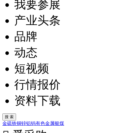
我要参展
产业头条
品牌
动态
短视频
行情报价
资料下载
金
硫
铁
铜
锌
铝
钨
有色金属
银
煤