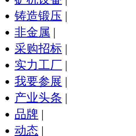
铸造锻压
|
非金属
|
采购招标
|
实力工厂
|
我要参展
|
产业头条
|
品牌
|
动态
|