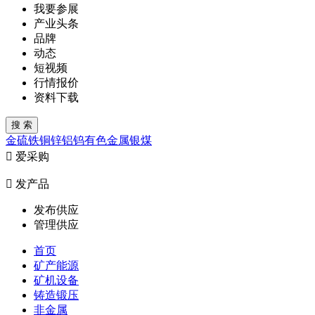
我要参展
产业头条
品牌
动态
短视频
行情报价
资料下载
金
硫
铁
铜
锌
铝
钨
有色金属
银
煤

爱采购

发产品
发布供应
管理供应
首页
矿产能源
矿机设备
铸造锻压
非金属