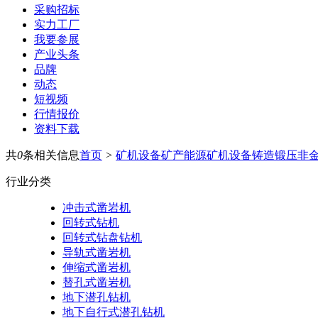
采购招标
实力工厂
我要参展
产业头条
品牌
动态
短视频
行情报价
资料下载
共
0
条相关信息
首页
>
矿机设备
矿产能源
矿机设备
铸造锻压
非
行业分类
冲击式凿岩机
回转式钻机
回转式钻盘钻机
导轨式凿岩机
伸缩式凿岩机
替孔式凿岩机
地下潜孔钻机
地下自行式潜孔钻机