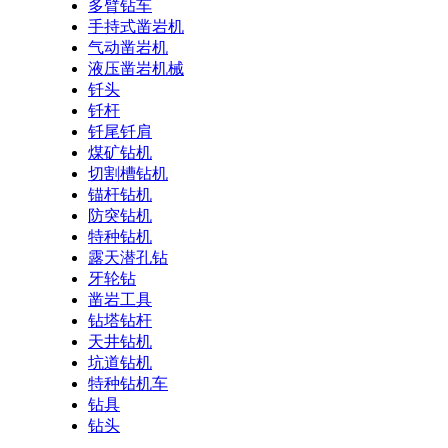
多臂钻车
手持式凿岩机
气动凿岩机
液压凿岩机械
钎头
钎杆
钎尾钎肩
煤矿钻机
切割槽钻机
锚杆钻机
防突钻机
特种钻机
露天潜孔钻
牙轮钻
凿岩工具
钻塔钻杆
天井钻机
坑道钻机
特种钻机车
钻具
钻头