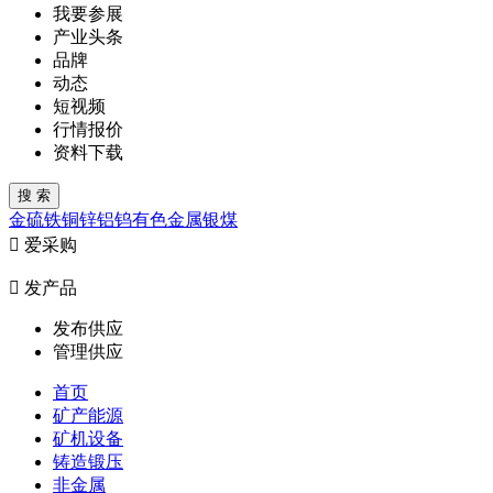
我要参展
产业头条
品牌
动态
短视频
行情报价
资料下载
金
硫
铁
铜
锌
铝
钨
有色金属
银
煤

爱采购

发产品
发布供应
管理供应
首页
矿产能源
矿机设备
铸造锻压
非金属