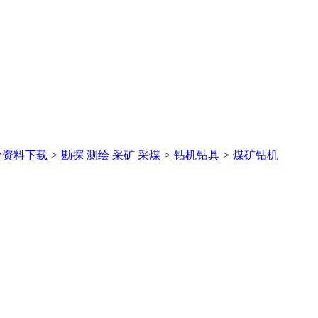
价
资料下载
>
勘探 测绘 采矿 采煤
>
钻机钻具
>
煤矿钻机