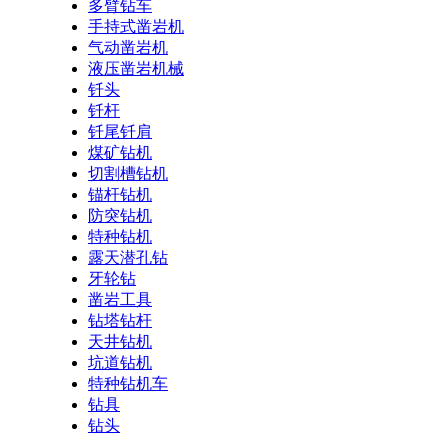
多臂钻车
手持式凿岩机
气动凿岩机
液压凿岩机械
钎头
钎杆
钎尾钎肩
煤矿钻机
切割槽钻机
锚杆钻机
防突钻机
特种钻机
露天潜孔钻
牙轮钻
凿岩工具
钻塔钻杆
天井钻机
坑道钻机
特种钻机车
钻具
钻头