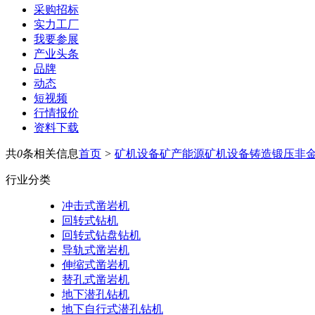
采购招标
实力工厂
我要参展
产业头条
品牌
动态
短视频
行情报价
资料下载
共
0
条相关信息
首页
>
矿机设备
矿产能源
矿机设备
铸造锻压
非
行业分类
冲击式凿岩机
回转式钻机
回转式钻盘钻机
导轨式凿岩机
伸缩式凿岩机
替孔式凿岩机
地下潜孔钻机
地下自行式潜孔钻机