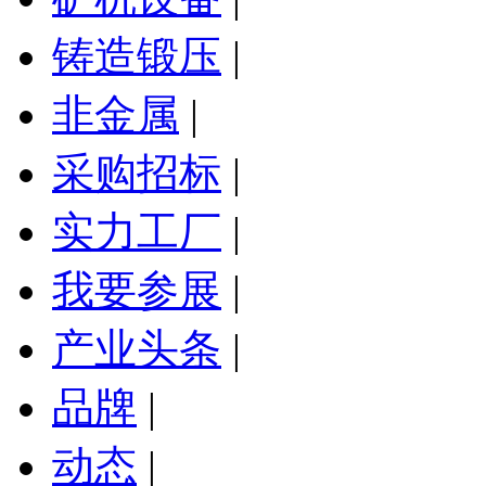
铸造锻压
|
非金属
|
采购招标
|
实力工厂
|
我要参展
|
产业头条
|
品牌
|
动态
|