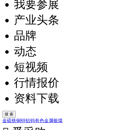
我要参展
产业头条
品牌
动态
短视频
行情报价
资料下载
金
硫
铁
铜
锌
铝
钨
有色金属
银
煤