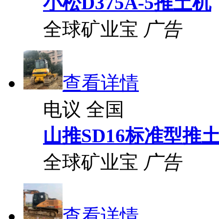
小松D375A-5推土机
全球矿业宝
广告
查看详情
电议
全国
山推SD16标准型推
全球矿业宝
广告
查看详情