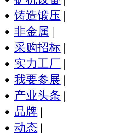
铸造锻压
|
非金属
|
采购招标
|
实力工厂
|
我要参展
|
产业头条
|
品牌
|
动态
|