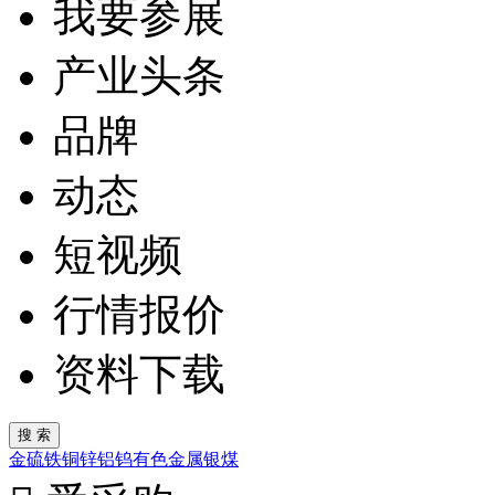
我要参展
产业头条
品牌
动态
短视频
行情报价
资料下载
金
硫
铁
铜
锌
铝
钨
有色金属
银
煤