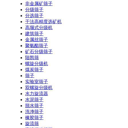
非金属矿筛子
分级筛子
分选筛子
干法高精度选矿机
高堰式分级机
建筑筛子
金属丝筛子
聚氨酯筛子
矿石分级筛子
陆凯筛
螺旋分级机
煤炭筛子
筛子
实验室筛子
双螺旋分级机
水力旋流器
水泥筛子
脱水筛子
洗净筛子
橡胶筛子
旋流筛