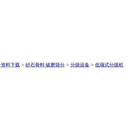
价
资料下载
>
砂石骨料 破磨筛分
>
分级设备
>
低堰式分级机