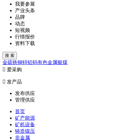
我要参展
产业头条
品牌
动态
短视频
行情报价
资料下载
金
硫
铁
铜
锌
铝
钨
有色金属
银
煤

爱采购

发产品
发布供应
管理供应
首页
矿产能源
矿机设备
铸造锻压
非金属