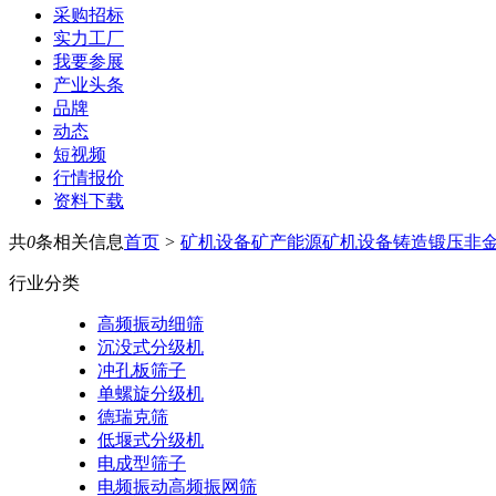
采购招标
实力工厂
我要参展
产业头条
品牌
动态
短视频
行情报价
资料下载
共
0
条相关信息
首页
>
矿机设备
矿产能源
矿机设备
铸造锻压
非
行业分类
高频振动细筛
沉没式分级机
冲孔板筛子
单螺旋分级机
德瑞克筛
低堰式分级机
电成型筛子
电频振动高频振网筛