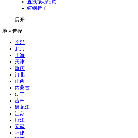
直线振动细筛
铸钢筛子
展开
地区选择
全部
北京
上海
天津
重庆
河北
山西
内蒙古
辽宁
吉林
黑龙江
江苏
浙江
安徽
福建