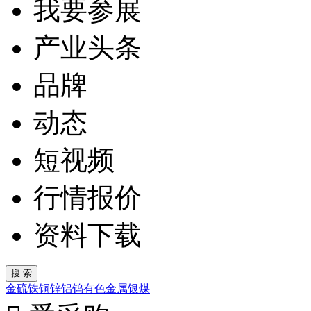
我要参展
产业头条
品牌
动态
短视频
行情报价
资料下载
金
硫
铁
铜
锌
铝
钨
有色金属
银
煤