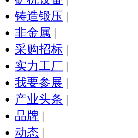
铸造锻压
|
非金属
|
采购招标
|
实力工厂
|
我要参展
|
产业头条
|
品牌
|
动态
|