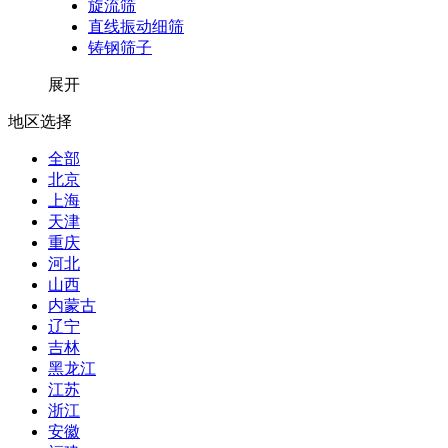
旋流筛
直线振动细筛
铸钢筛子
展开
地区选择
全部
北京
上海
天津
重庆
河北
山西
内蒙古
辽宁
吉林
黑龙江
江苏
浙江
安徽