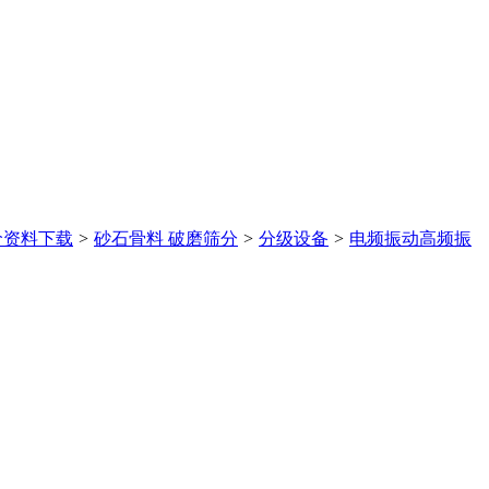
价
资料下载
>
砂石骨料 破磨筛分
>
分级设备
>
电频振动高频振