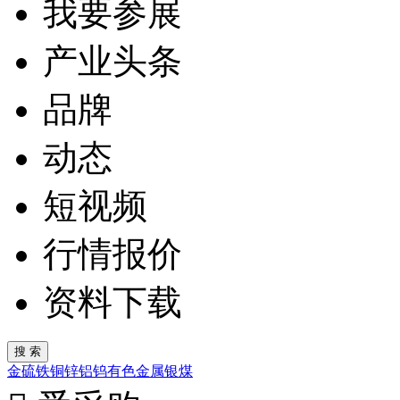
我要参展
产业头条
品牌
动态
短视频
行情报价
资料下载
金
硫
铁
铜
锌
铝
钨
有色金属
银
煤