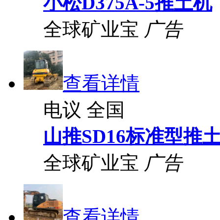
小松D375A-5推土机
全球矿业宝
广告
查看详情
电议
全国
山推SD16标准型推
全球矿业宝
广告
查看详情