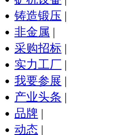
铸造锻压
|
非金属
|
采购招标
|
实力工厂
|
我要参展
|
产业头条
|
品牌
|
动态
|