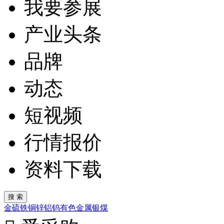
我要参展
产业头条
品牌
动态
短视频
行情报价
资料下载
金
硫
铁
铜
锌
铝
钨
有色金属
银
煤