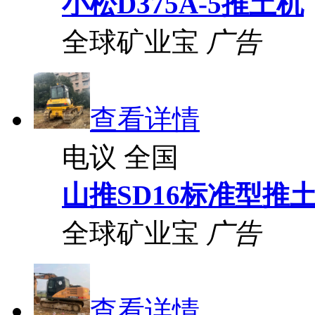
小松D375A-5推土机
全球矿业宝
广告
查看详情
电议
全国
山推SD16标准型推
全球矿业宝
广告
查看详情