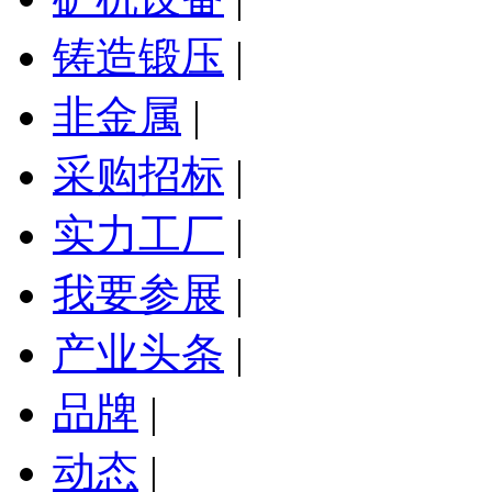
铸造锻压
|
非金属
|
采购招标
|
实力工厂
|
我要参展
|
产业头条
|
品牌
|
动态
|