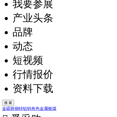
我要参展
产业头条
品牌
动态
短视频
行情报价
资料下载
金
硫
铁
铜
锌
铝
钨
有色金属
银
煤