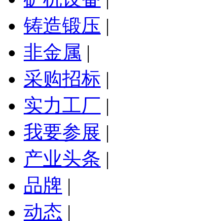
铸造锻压
|
非金属
|
采购招标
|
实力工厂
|
我要参展
|
产业头条
|
品牌
|
动态
|