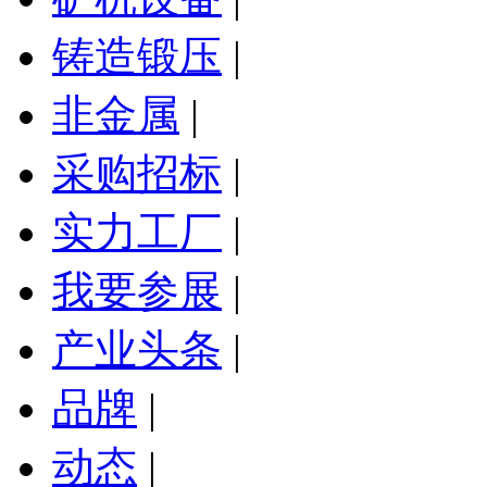
铸造锻压
|
非金属
|
采购招标
|
实力工厂
|
我要参展
|
产业头条
|
品牌
|
动态
|