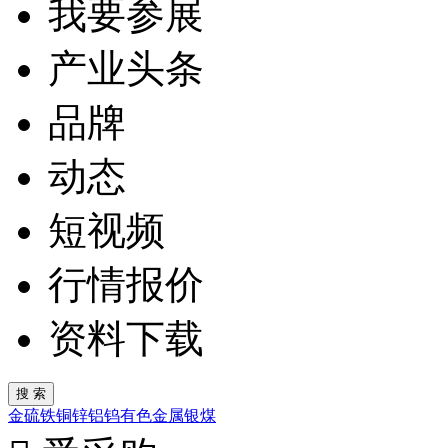
我要参展
产业头条
品牌
动态
短视频
行情报价
资料下载
金
硫
铁
铜
锌
铝
钨
有色金属
银
煤