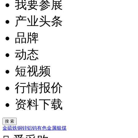
我要参展
产业头条
品牌
动态
短视频
行情报价
资料下载
金
硫
铁
铜
锌
铝
钨
有色金属
银
煤