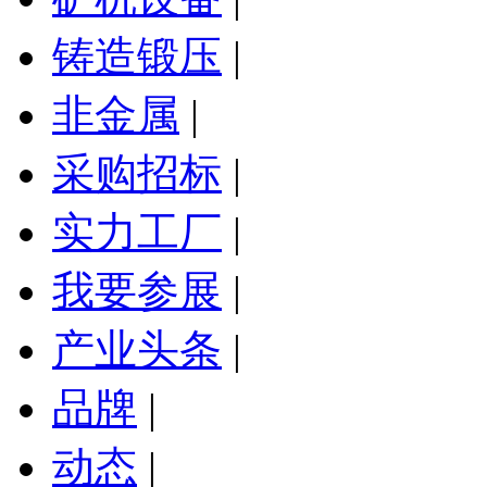
铸造锻压
|
非金属
|
采购招标
|
实力工厂
|
我要参展
|
产业头条
|
品牌
|
动态
|