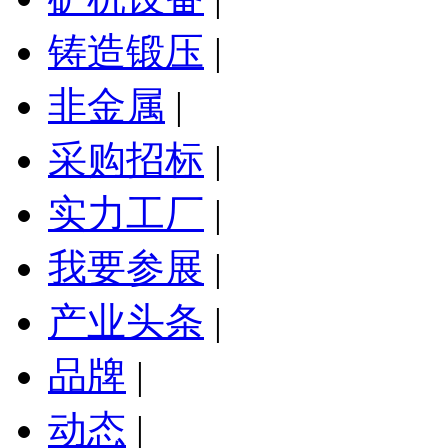
铸造锻压
|
非金属
|
采购招标
|
实力工厂
|
我要参展
|
产业头条
|
品牌
|
动态
|