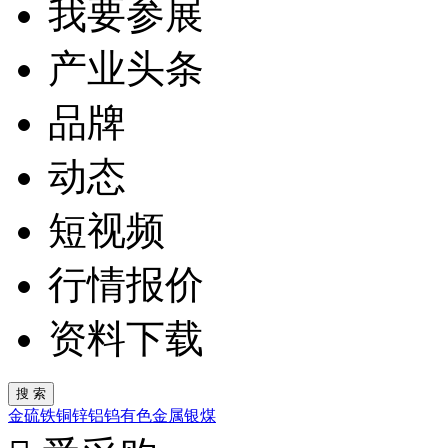
我要参展
产业头条
品牌
动态
短视频
行情报价
资料下载
金
硫
铁
铜
锌
铝
钨
有色金属
银
煤