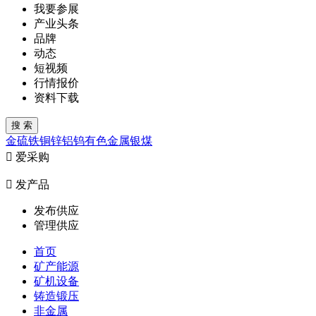
我要参展
产业头条
品牌
动态
短视频
行情报价
资料下载
金
硫
铁
铜
锌
铝
钨
有色金属
银
煤

爱采购

发产品
发布供应
管理供应
首页
矿产能源
矿机设备
铸造锻压
非金属