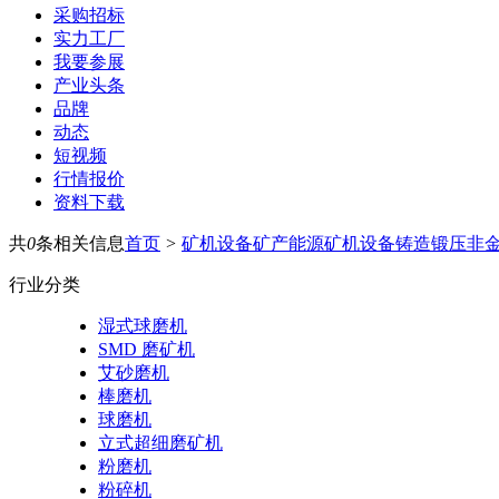
采购招标
实力工厂
我要参展
产业头条
品牌
动态
短视频
行情报价
资料下载
共
0
条相关信息
首页
>
矿机设备
矿产能源
矿机设备
铸造锻压
非
行业分类
湿式球磨机
SMD 磨矿机
艾砂磨机
棒磨机
球磨机
立式超细磨矿机
粉磨机
粉碎机