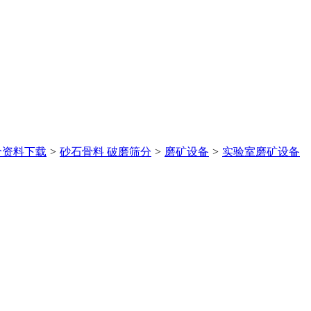
价
资料下载
>
砂石骨料 破磨筛分
>
磨矿设备
>
实验室磨矿设备