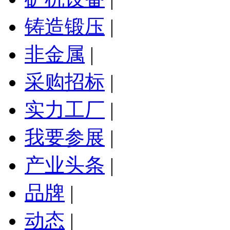
铸造锻压
|
非金属
|
采购招标
|
实力工厂
|
我要参展
|
产业头条
|
品牌
|
动态
|