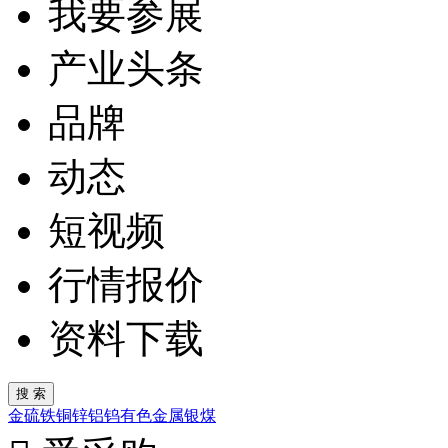
我要参展
产业头条
品牌
动态
短视频
行情报价
资料下载
金
硫
铁
铜
锌
铝
钨
有色金属
银
煤