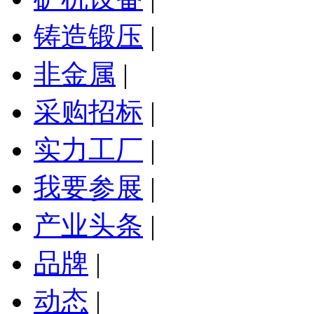
铸造锻压
|
非金属
|
采购招标
|
实力工厂
|
我要参展
|
产业头条
|
品牌
|
动态
|