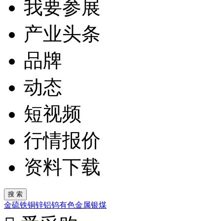
我要参展
产业头条
品牌
动态
短视频
行情报价
资料下载
金
硫
铁
铜
锌
铝
钨
有色金属
银
煤