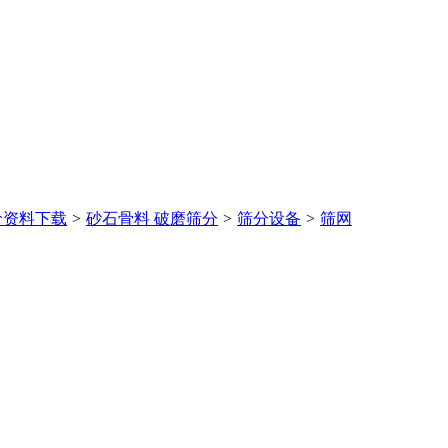
价
资料下载
>
砂石骨料 破磨筛分
>
筛分设备
>
筛网