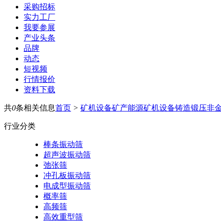
采购招标
实力工厂
我要参展
产业头条
品牌
动态
短视频
行情报价
资料下载
共
0
条相关信息
首页
>
矿机设备
矿产能源
矿机设备
铸造锻压
非
行业分类
棒条振动筛
超声波振动筛
弛张筛
冲孔板振动筛
电成型振动筛
概率筛
高频筛
高效重型筛