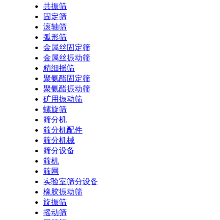
共振筛
固定筛
滚轴筛
弧形筛
金属丝固定筛
金属丝振动筛
精细摇筛
聚氨酯固定筛
聚氨酯振动筛
矿用振动筛
螺旋筛
筛分机
筛分机配件
筛分机械
筛分设备
筛机
筛网
实验室筛分设备
橡胶振动筛
旋振筛
摇动筛