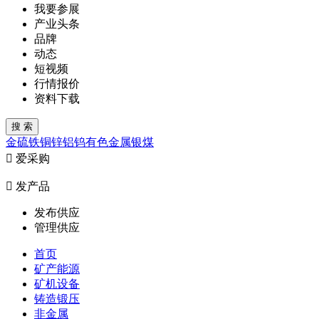
我要参展
产业头条
品牌
动态
短视频
行情报价
资料下载
金
硫
铁
铜
锌
铝
钨
有色金属
银
煤

爱采购

发产品
发布供应
管理供应
首页
矿产能源
矿机设备
铸造锻压
非金属