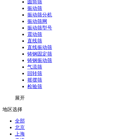
圆筒筛
振动筛
振动筛分机
振动筛网
振动筛型号
震动筛
直线筛
直线振动筛
铸钢固定筛
铸钢振动筛
气流筛
回转筛
摇摆筛
检验筛
展开
地区选择
全部
北京
上海