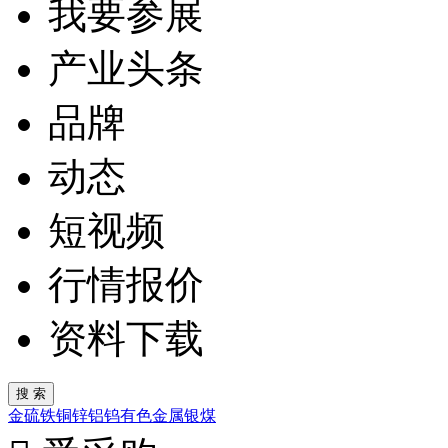
我要参展
产业头条
品牌
动态
短视频
行情报价
资料下载
金
硫
铁
铜
锌
铝
钨
有色金属
银
煤