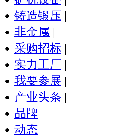
铸造锻压
|
非金属
|
采购招标
|
实力工厂
|
我要参展
|
产业头条
|
品牌
|
动态
|