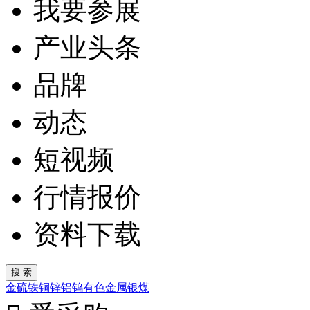
我要参展
产业头条
品牌
动态
短视频
行情报价
资料下载
金
硫
铁
铜
锌
铝
钨
有色金属
银
煤