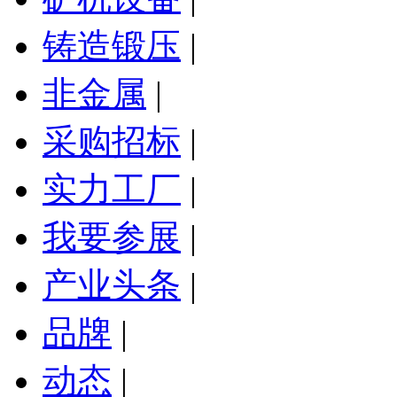
铸造锻压
|
非金属
|
采购招标
|
实力工厂
|
我要参展
|
产业头条
|
品牌
|
动态
|