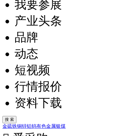
我要参展
产业头条
品牌
动态
短视频
行情报价
资料下载
金
硫
铁
铜
锌
铝
钨
有色金属
银
煤