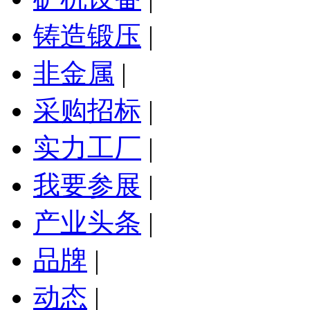
铸造锻压
|
非金属
|
采购招标
|
实力工厂
|
我要参展
|
产业头条
|
品牌
|
动态
|