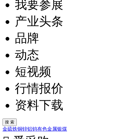
我要参展
产业头条
品牌
动态
短视频
行情报价
资料下载
金
硫
铁
铜
锌
铝
钨
有色金属
银
煤