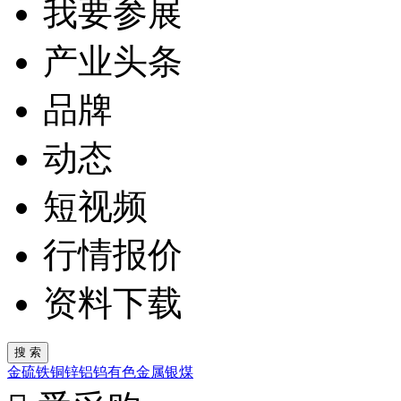
我要参展
产业头条
品牌
动态
短视频
行情报价
资料下载
金
硫
铁
铜
锌
铝
钨
有色金属
银
煤