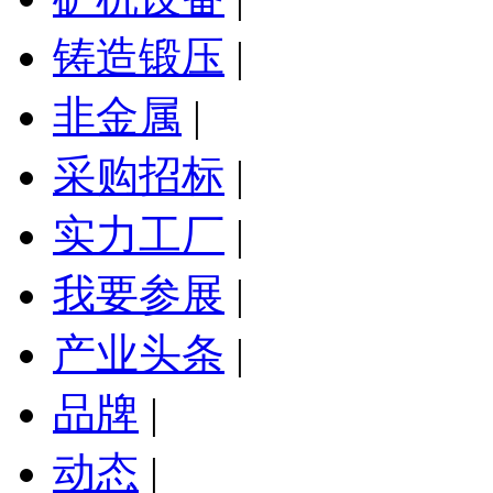
铸造锻压
|
非金属
|
采购招标
|
实力工厂
|
我要参展
|
产业头条
|
品牌
|
动态
|