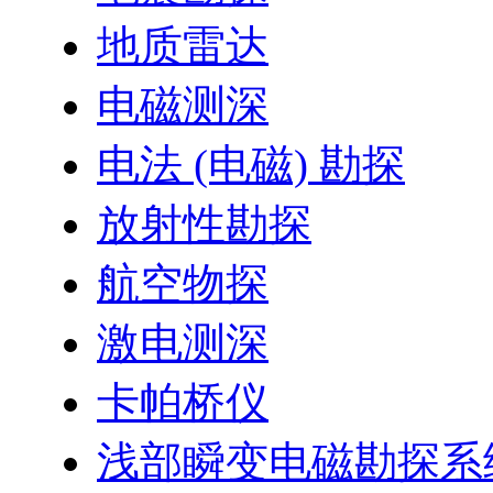
地质雷达
电磁测深
电法 (电磁) 勘探
放射性勘探
航空物探
激电测深
卡帕桥仪
浅部瞬变电磁勘探系