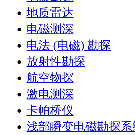
地质雷达
电磁测深
电法 (电磁) 勘探
放射性勘探
航空物探
激电测深
卡帕桥仪
浅部瞬变电磁勘探系