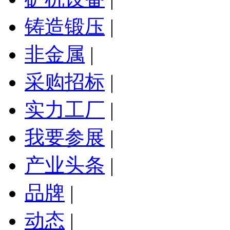
铸造锻压
|
非金属
|
采购招标
|
实力工厂
|
我要参展
|
产业头条
|
品牌
|
动态
|