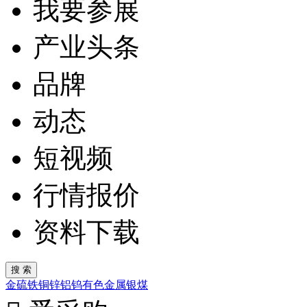
我要参展
产业头条
品牌
动态
短视频
行情报价
资料下载
金
硫
铁
铜
锌
铝
钨
有色金属
银
煤