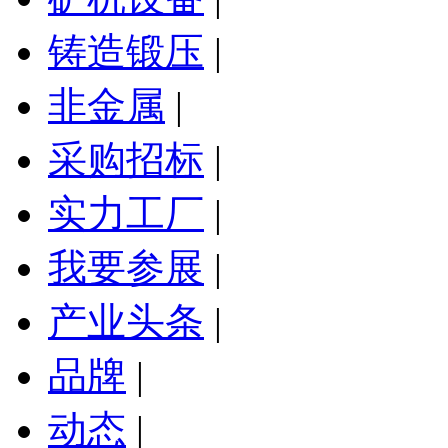
铸造锻压
|
非金属
|
采购招标
|
实力工厂
|
我要参展
|
产业头条
|
品牌
|
动态
|