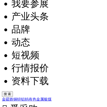
我要参展
产业头条
品牌
动态
短视频
行情报价
资料下载
金
硫
铁
铜
锌
铝
钨
有色金属
银
煤