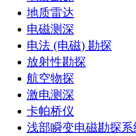
地质雷达
电磁测深
电法 (电磁) 勘探
放射性勘探
航空物探
激电测深
卡帕桥仪
浅部瞬变电磁勘探系