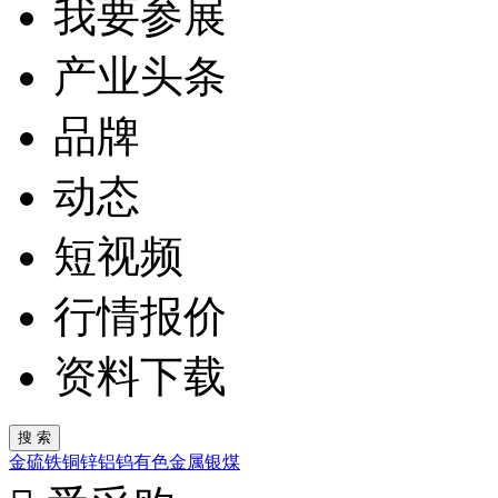
我要参展
产业头条
品牌
动态
短视频
行情报价
资料下载
金
硫
铁
铜
锌
铝
钨
有色金属
银
煤