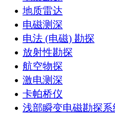
地质雷达
电磁测深
电法 (电磁) 勘探
放射性勘探
航空物探
激电测深
卡帕桥仪
浅部瞬变电磁勘探系