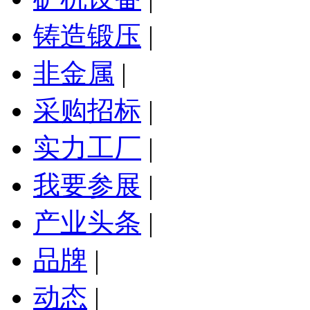
铸造锻压
|
非金属
|
采购招标
|
实力工厂
|
我要参展
|
产业头条
|
品牌
|
动态
|