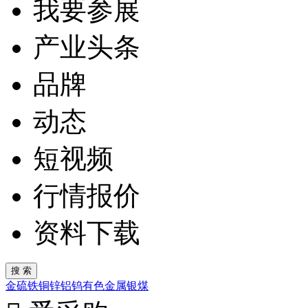
我要参展
产业头条
品牌
动态
短视频
行情报价
资料下载
金
硫
铁
铜
锌
铝
钨
有色金属
银
煤