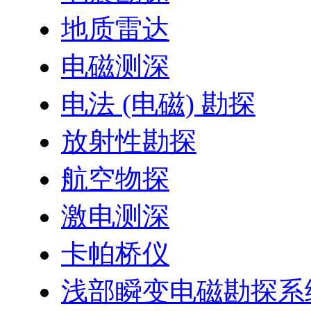
地质雷达
电磁测深
电法 (电磁) 勘探
放射性勘探
航空物探
激电测深
卡帕桥仪
浅部瞬变电磁勘探系