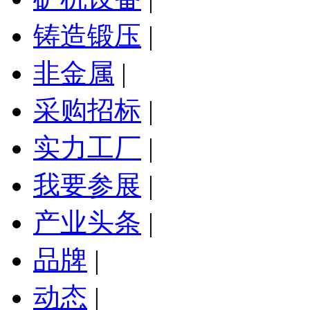
铸造锻压
|
非金属
|
采购招标
|
实力工厂
|
我要参展
|
产业头条
|
品牌
|
动态
|