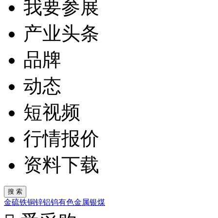
我要参展
产业头条
品牌
动态
短视频
行情报价
资料下载
金
硫
铁
铜
锌
铝
钨
有色金属
银
煤