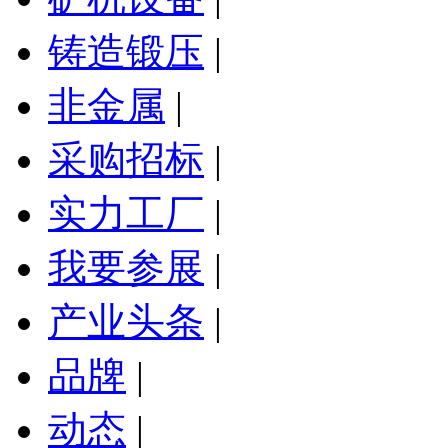
铸造锻压
|
非金属
|
采购招标
|
实力工厂
|
我要参展
|
产业头条
|
品牌
|
动态
|