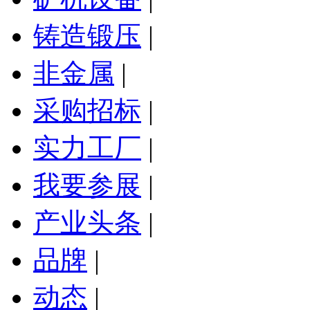
铸造锻压
|
非金属
|
采购招标
|
实力工厂
|
我要参展
|
产业头条
|
品牌
|
动态
|