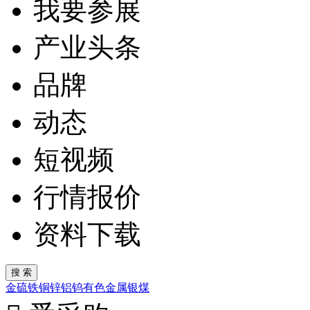
我要参展
产业头条
品牌
动态
短视频
行情报价
资料下载
金
硫
铁
铜
锌
铝
钨
有色金属
银
煤