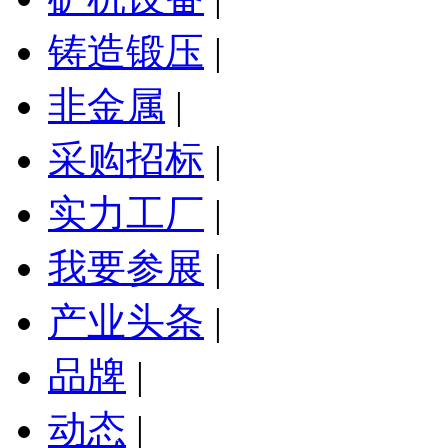
铸造锻压
|
非金属
|
采购招标
|
实力工厂
|
我要参展
|
产业头条
|
品牌
|
动态
|