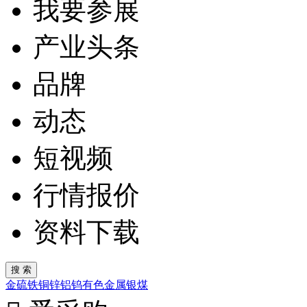
我要参展
产业头条
品牌
动态
短视频
行情报价
资料下载
金
硫
铁
铜
锌
铝
钨
有色金属
银
煤