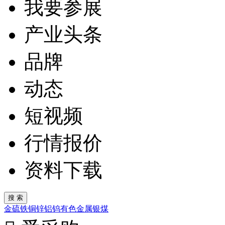
我要参展
产业头条
品牌
动态
短视频
行情报价
资料下载
金
硫
铁
铜
锌
铝
钨
有色金属
银
煤