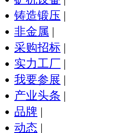
铸造锻压
|
非金属
|
采购招标
|
实力工厂
|
我要参展
|
产业头条
|
品牌
|
动态
|