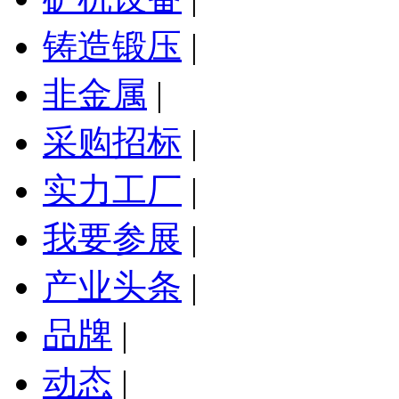
铸造锻压
|
非金属
|
采购招标
|
实力工厂
|
我要参展
|
产业头条
|
品牌
|
动态
|