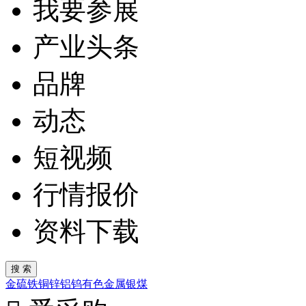
我要参展
产业头条
品牌
动态
短视频
行情报价
资料下载
金
硫
铁
铜
锌
铝
钨
有色金属
银
煤