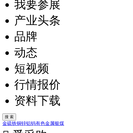
我要参展
产业头条
品牌
动态
短视频
行情报价
资料下载
金
硫
铁
铜
锌
铝
钨
有色金属
银
煤