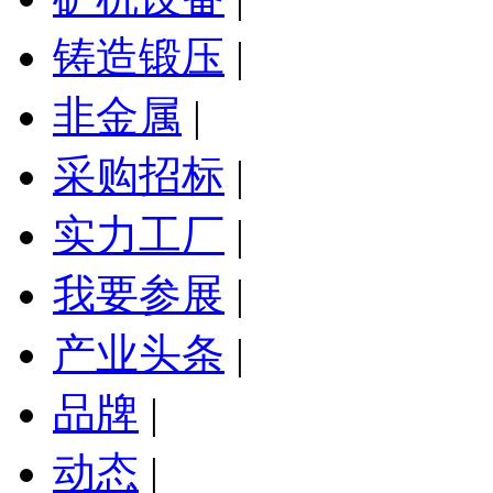
铸造锻压
|
非金属
|
采购招标
|
实力工厂
|
我要参展
|
产业头条
|
品牌
|
动态
|