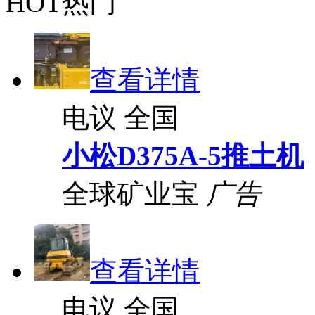
HOT热门
查看详情
电议
全国
小松D375A-5推土机
全球矿业宝
广告
查看详情
电议
全国