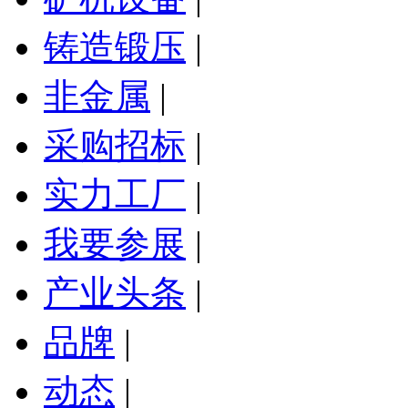
铸造锻压
|
非金属
|
采购招标
|
实力工厂
|
我要参展
|
产业头条
|
品牌
|
动态
|