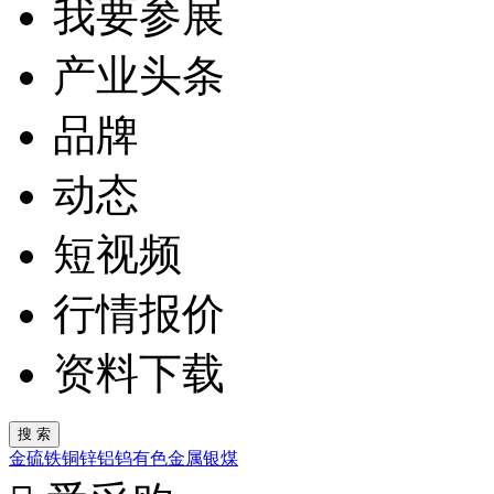
我要参展
产业头条
品牌
动态
短视频
行情报价
资料下载
金
硫
铁
铜
锌
铝
钨
有色金属
银
煤