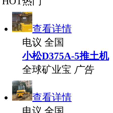
HOT热门
查看详情
电议
全国
小松D375A-5推土机
全球矿业宝
广告
查看详情
电议
全国